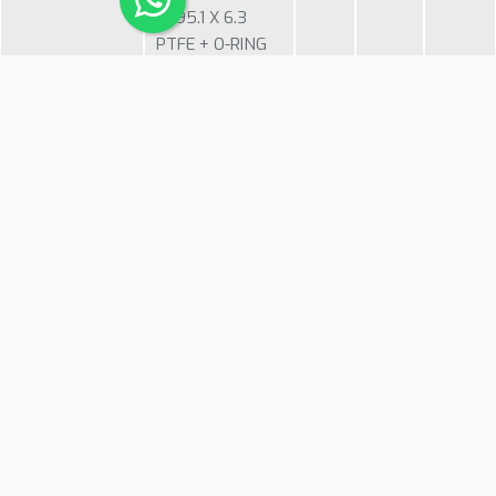
X 195.1 X 6.3
PTFE + O-RING
BUNA
MKR-
SELLO TIPO
200
220
8.1
200X220X8.10
BUFFER
P/VASTAGO 200
X 220 X 8.10
PTFE + O-RING
BUNA
MKR-
SELLO TIPO
20
27.3
2.9
20X27.3X2.9
BUFFER
P/VASTAGO 20
X 27.3 X 2.9
PTFE + O-RING
BUNA
MKR-
SELLO TIPO
220
240.5
8.1
220X240.5X8.1
BUFFER
P/VASTAGO 220