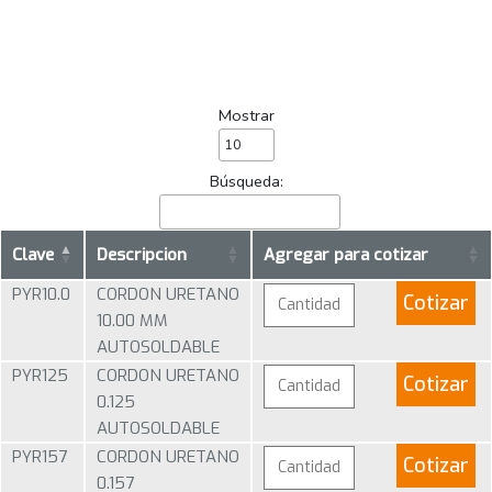
Mostrar
Búsqueda:
Clave
Descripcion
Agregar para cotizar
PYR10.0
CORDON URETANO
Cotizar
10.00 MM
AUTOSOLDABLE
PYR125
CORDON URETANO
Cotizar
0.125
AUTOSOLDABLE
PYR157
CORDON URETANO
Cotizar
0.157