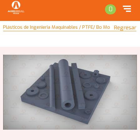
0
Plásticos de Ingenieria Maquinables / PTFE/ Bo Mo
Regresar