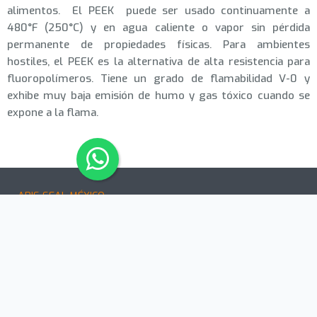
alimentos. El PEEK puede ser usado continuamente a
480°F (250°C) y en agua caliente o vapor sin pérdida
permanente de propiedades físicas. Para ambientes
hostiles, el PEEK es la alternativa de alta resistencia para
fluoropolímeros. Tiene un grado de flamabilidad V-0 y
exhibe muy baja emisión de humo y gas tóxico cuando se
expone a la flama.
ARIS SEAL MÉXICO
Avenida Félix U. Gómez Nte. No. 3091, Col. Moderna,
Monterrey, Nuevo León. C.P. 64530
ventas@selloshidraulicos.mx