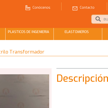
Conócenos
Contacto
PLASTICOS DE INGENIERIA
ELASTOMEROS
itrilo Transformador
Descripció