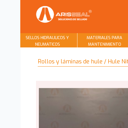
SELLOS HIDRAULICOS Y
MATERIALES PARA
NEUMATICOS
MANTENIMIENTO
Rollos y láminas de hule / Hule N