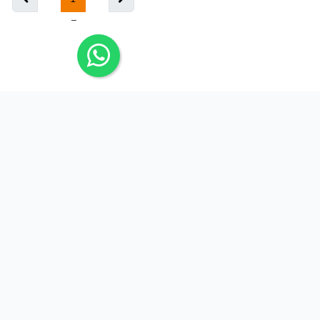
ARIS SEAL MÉXICO
Avenida Félix U. Gómez Nte. No. 3091, Col. Moderna,
Monterrey, Nuevo León. C.P. 64530
ventas@selloshidraulicos.mx