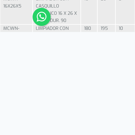
16X26X5
CASQUILLO
METALICO 16 X 26 X
5 NBR DUR. 90
MCWN-
LIMPIADOR CON
180
195
10
180X195X10
CASQUILLO
METALICO 180 X 195
X 10 NBR DUR. 90
MCWN-
LIMPIADOR CON
18
28
7
18X28X7
CASQUILLO
METALICO 18 X 28 X
7 NBR DUR. 90
MCWN-
LIMPIADOR CON
20
30
4
20X30X4
CASQUILLO
METALICO 20 X 30
X 4 NBR DUR. 90
1
2
3