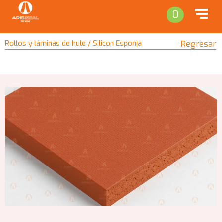
0
Rollos y láminas de hule / Silicon Esponja
Regresar