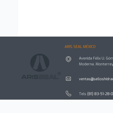
ARIS SEAL MÉXICO
Avenida Félix U. Góm
Moderna, Monterrey
ventas@selloshidra
Tels
(81) 83-51-28-