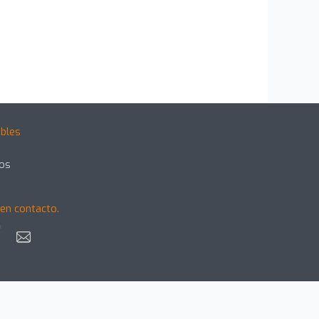
bles
gos
en contacto.