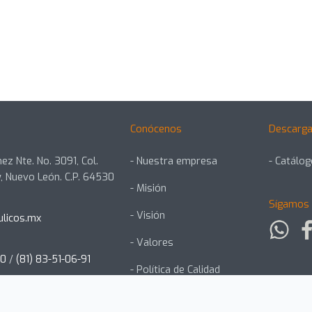
Conócenos
Descarga
ez Nte. No. 3091, Col.
- Nuestra empresa
- Catálo
, Nuevo León. C.P. 64530
- Misión
Sígamos 
- Visión
ulicos.mx
- Valores
00
/
(81) 83-51-06-91
- Política de Calidad