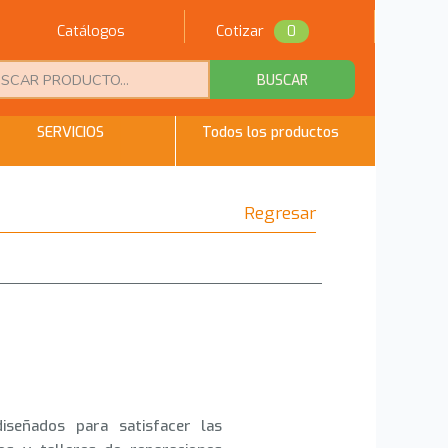
Catálogos
Cotizar
0
BUSCAR
SERVICIOS
Todos los productos
Regresar
n
diseñados para satisfacer las